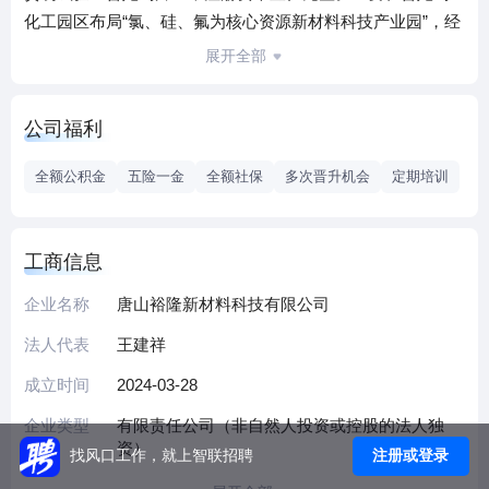
化工园区布局“氯、硅、氟为核心资源新材料科技产业园”，经
营烧碱、环氧氯丙烷、环氧树脂及其高端应用树脂制品。
展开全部
公司福利
全额公积金
五险一金
全额社保
多次晋升机会
定期培训
工商信息
企业名称
唐山裕隆新材料科技有限公司
法人代表
王建祥
成立时间
2024-03-28
企业类型
有限责任公司（非自然人投资或控股的法人独
资）
注册或登录
找风口工作，就上智联招聘