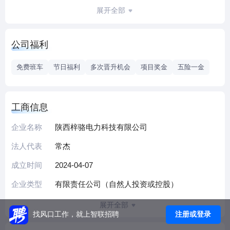
租赁；太阳能发电技术服务；电力设施器材销售；先进电力
展开全部
电子装置销售；电力电子元器件销售；电气设备销售；机械
电气设备销售；电气设备修理；技术服务、技术开发、技术
公司福利
咨询、技术交流、技术转让、技术推广；工程技术服务（规
划管理、勘察、设计、监理除外）；业务培训（不含教育培
免费班车
节日福利
多次晋升机会
项目奖金
五险一金
训、职业技能培训等需取得许可的培训）；特种作业人员安
全技术培训；劳务服务（不含劳务派遣）；人力资源服务
（不含职业中介活动、劳务派遣服务）；对外承包工程。
工商信息
（除依法须经批准的项目外，凭营业执照依法自主开展经营
企业名称
陕西梓骆电力科技有限公司
活动）许可项目：发电业务、输电业务、供（配）电业务；
输电、供电、受电电力设施的安装、维修和试验；
法人代表
常杰
成立时间
2024-04-07
企业类型
有限责任公司（自然人投资或控股）
展开全部
注册或登录
找风口工作，就上智联招聘