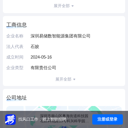
提供调峰、调频等辅助服务，助力可再生能源消纳与电网稳
展开全部
定。
公司依托赣锋锂业的资源与技术优势，结合电芯技术、储能
工商信息
系统集成能力及自主运营经验，打造高安全长寿命储能解决
方案。2025年上半年实现营业收入9339.62万元、净利润1.71
企业名称
深圳易储数智能源集团有限公司
亿元，已投资运营宁夏贤能能源、威县清芸风达等项目，在
法人代表
石姣
江苏、宁夏推进独立储能电站建设；2025年末设立6家孙公
司，覆盖新能源技术研发、光伏设备制造等板块，完善下游
成立时间
2024-05-16
生态。
企业类型
有限责任公司
公司以“责任、诚信、创新、高效、共赢”为核心价值观，聚焦
电网侧储能市场，通过战略协作强化产业链布局，持续提升
展开全部
综合竞争力。
（本介绍由DeepSeek AI智能生成，仅供参考）
公司地址
深圳市南山区粤海街道科技园
注册或登录
找风口工作，就上智联招聘
社区科苑路15号科兴科学园A
栋A2-803