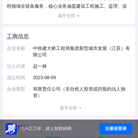
程领域全链条服务，核心业务涵盖建设工程施工、监理、设
计、勘察及质量检测，同时涉及水力发电、城市公共交通运
展开全部
营、公路管理与养护、建筑智能化系统设计等，配套提供新
型建筑材料制造、工程设备租赁及工程管理咨询服务。
工商信息
依托母公司在工程建设领域的技术积累与项目经验，公司具
备多项专业资质，在建筑施工现场管理、工程资料管控及安
企业名称
中铁建大桥工程局集团新型城市发展（江苏）有
全监督等环节形成标准化作业体系，能为市政、交通及房地
限公司
产项目提供从规划到落地的一体化解决方案。作为集团布局
法人代表
赵一林
华东区域的重要平台，公司聚焦新型城市建设需求，通过资
成立时间
2023-08-09
源整合与技术创新，助力区域基础设施升级，持续提升服务
能力与市场竞争力。
企业类型
有限责任公司（非自然人投资或控股的法人独
（本介绍由DeepSeek AI智能生成，仅供参考）
资）
展开全部
公司地址
注册或登录
找风口工作，就上智联招聘