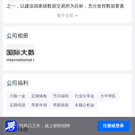
之一，以建设国家级数据交易所为目标，充分发挥数据要素
的乘数效应，推动北京市数字经济高质量发展，打造全国数
展开全部
字经济样板。北数所积极探索建立集数据登记、评估、共
享、交易、应用、服务于一体的数据流通机制，推动建立数
公司相册
据资源产权、交易流通、跨境传输和安全保护等基础制度和
标准规范，引导数据资源要素汇聚和融合利用，强化数据交
易中介服务能力和安全合规体系的建设，推动数据交易业务
的监督管理和合规流通，打造新技术、新模式、新规则、新
风控、新生态等五个创新数据交易体系，促进数据资源要素
规范化整合、合理化配置、市场化交易、长效化发展，致力
公司福利
于打造成为国内领先的数据交易基础设施和国际重要的数据
跨境流动枢纽。
六险一金
定期体检
节日福利
行业分享会
大牛带队
定期培训
带薪年假
带薪病假
全额公积金
注册或登录
找风口工作，就上智联招聘
工商信息