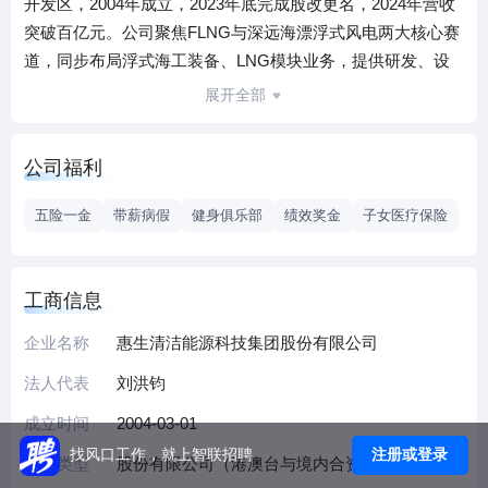
开发区，2004年成立，2023年底完成股改更名，2024年营收
突破百亿元。公司聚焦FLNG与深远海漂浮式风电两大核心赛
道，同步布局浮式海工装备、LNG模块业务，提供研发、设
计、制造、运维全链条解决方案。
展开全部
作为全球唯一实现独立总包交付FLNG项目的企业，公司在全
球新建FLNG总包合同市场份额超30%，跻身行业第一梯队；
公司福利
技术上首创模块化率超90%的FLNG集成技术，研发出全球单
体最大SPB储罐，拥有30余项海工核心技术、超200项授权专
五险一金
带薪病假
健身俱乐部
绩效奖金
子女医疗保险
利，漂浮式风电领域12MW、15MW平台技术获国际认证。公
司客户覆盖ENI、马来西亚国家石油公司等国际能源巨头，带
动国内超3000家供应商协同出海，FLNG项目国产化率超
工商信息
60%，助力中国海工装备产业集群走向全球。
企业名称
惠生清洁能源科技集团股份有限公司
法人代表
刘洪钧
成立时间
2004-03-01
注册或登录
找风口工作，就上智联招聘
企业类型
股份有限公司（港澳台与境内合资、未上市）