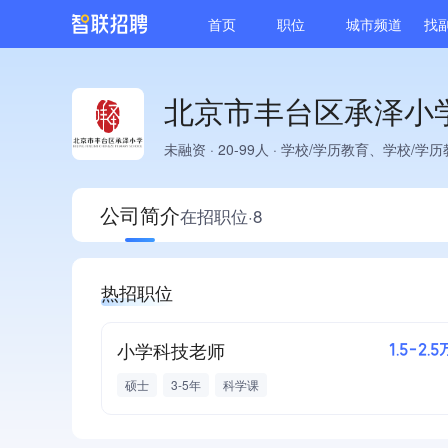
首页
职位
城市频道
找
北京市丰台区承泽小
未融资
·
20-99人
·
学校/学历教育、学校/学历
公司简介
在招职位·8
热招职位
小学科技老师
1.5-2.5
硕士
3-5年
科学课