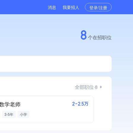
消息
我要招人
登录/注册
8
个在招职位
全部职位·8
数学老师
2-2.5万
3-5年
小学