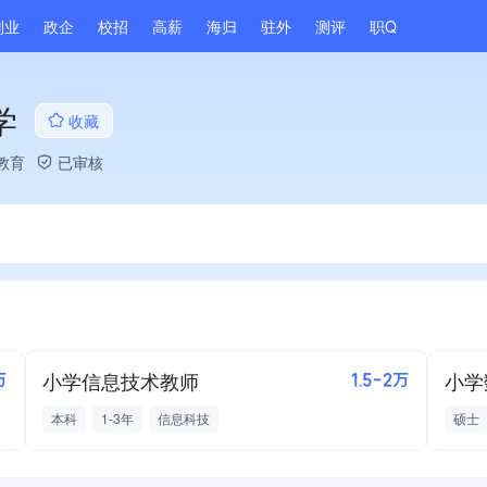
副业
政企
校招
高薪
海归
驻外
测评
职Q
学
收藏
教育
已审核
小学信息技术教师
小学
万
1.5-2万
本科
1-3年
信息科技
硕士