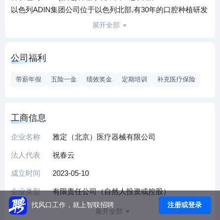
以色列ADIN集团公司位于以色列北部,有30年的口腔种植研发
和生产经验,产品畅销全球70个国家,高品质的种植体、卓越的
展开全部
客户服务以及领先的研发团队,都是ADIN获得成功的完美秘诀,
成为唯一获得以色列总统佩雷斯嘉奖的种植体品牌。
公司福利
多年来,ADIN不断专注于推进其高度专业的研发团队,以确保制
造出技术先进的高品质产品。为了向客户提供最新的、紧跟
带薪年假
五险一金
绩效奖金
定期培训
补充医疗保险
时代的行业知识与息,ADIN一直与业界领先的牙科专家、医
生、技术人员(无论来自私营牙科还是公立医院又或者是来自
顶尖大学下属的牙科学校)竭诚合作。
工商信息
雅定秉承不断开拓创新的精神,以"以技术为核心、视力量为生
企业名称
雅定（北京）医疗器械有限公司
命、奉客户为上帝"为公司的发展理念,以"专业、务实、高效、
团结"为企业文化,旨在为客户提供质优价廉的产品与服务。
法人代表
祝春云
成立时间
2023-05-10
企业类型
有限责任公司（自然人投资或控股）
注册或登录
找风口工作，就上智联招聘
展开全部