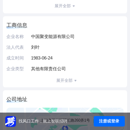
积累，聚焦磁约束托卡马克技术路线，确立“三步走”发展战
展开全部
略：先导实验堆、示范堆、商用堆，目标2050年实现聚变能
商业化应用。
工商信息
公司注册资本150亿元，形成“国家队+地方国资+产业基金+社
会资本”多元股权结构，是国内资本规模最大的聚变能源创新
企业名称
中国聚变能源有限公司
主体。技术依托“中国环流三号”“EAST”等顶尖托卡马克装置成
法人代表
刘叶
果，重点突破高温超导磁体、等离子体控制等关键技术，与
上海交通大学、中国电气装备集团等签署创新联合体协议，
成立时间
1983-06-24
推动产业链上下游协同。
企业类型
其他有限责任公司
作为我国可控核聚变领域从研究向工程化、产业化加速的关
键平台，公司力争2035年建成示范堆，目标2050年实现商
展开全部
用，助力我国抢占全球聚变能源竞争战略制高点，加速向“人
造太阳”清洁能源时代迈进。
公司地址
（本介绍由DeepSeek AI智能生成，仅供参考）
上海市闵行区望汇路260弄1号
注册或登录
找风口工作，就上智联招聘