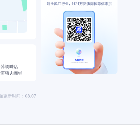
利萍调味店
华哥猪肉商铺
面更新时间：08.07