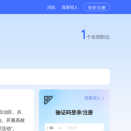
消息
我要招人
登录/注册
1
个在招职位
我要招人 >
自治区、兵
验证码登录/注册
构。开展高校
活动”。
+ 86