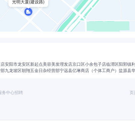
光明大厦(建设路)
商店
安阳市龙安区新起点美容美发理发店
京口区小余包子店
临渭区阳郭镇
营部
九龙坡区朝翔五金日杂经营部
宁远县亿琳商店（个体工商户）
盐源县
服务中心招聘
页