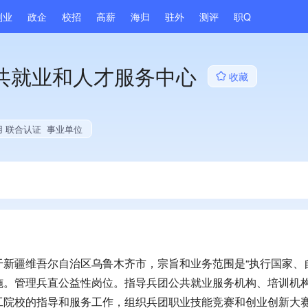
副业
政企
校招
高薪
海归
驻外
测评
职Q
共就业和人才服务中心
收藏
用 联合认证
事业单位
于新疆维吾尔自治区乌鲁木齐市，宗旨和业务范围是“执行国家、
施。管理兵直公益性岗位。指导兵团公共就业服务机构、培训机
工院校的指导和服务工作，组织兵团职业技能竞赛和创业创新大赛