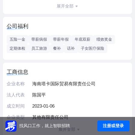
多名员工，公司处于发展期欢迎您的参加！
展开全部
公司福利
五险一金
带薪病假
带薪年假
年底双薪
绩效奖金
定期体检
员工旅游
餐补
话补
子女医疗保险
工商信息
企业名称
海南塔卡国际贸易有限责任公司
法人代表
陈国平
成立时间
2023-01-06
企业类型
其他有限责任公司
注册或登录
找风口工作，就上智联招聘
展开全部