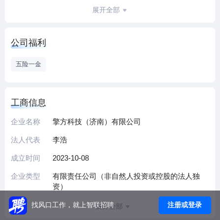
验，致力于关键技术持续突破，产品高质量及时交付，是高
展开全部
速成长的高新技术企业。公司给员工提供充分的发展机会，
完善的管理平台，富有竞争力的薪酬待遇和福利。诚邀您加
公司福利
入我们，一起创造价值，造福社会，成就梦想。
五险一金
工商信息
企业名称
擎方科技（济南）有限公司
法人代表
李浩
成立时间
2023-10-08
企业类型
有限责任公司（非自然人投资或控股的法人独
资）
注册或登录
找风口工作，就上智联招聘
展开全部