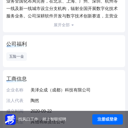
业务全国化布局完善，在北京、上海、广州、深圳、杭州等
一线及新一线城市设立分支机构，辐射全国开展数字化技术
服务业务。公司深耕软件开发与数字技术创新赛道，主营业
务包含人工智能应用开发、大数据服务、云计算技术赋能、
展开全部
数字文化创意解决方案四大板块。
公司聚焦AI基础平台搭建与产业化落地，深耕系统集成、数据
公司福利
分析、信息化咨询领域，服务工业互联网、数字文创、政企
数字化等多个行业。依托ISO标准化管理体系把控项目品质，
五险一金
搭建从需求研判、定制开发到后期运维的全链路服务体系。
作为科创型民营企业，我们深耕前沿技术研发，打磨算法优
化、跨平台数据交互核心能力，兼顾技术创新与市场落地。
工商信息
现阶段全国各城市、各业务板块同步开启人才招聘，秉持开
企业名称
美泽众成（成都）科技有限公司
放协作的团队理念，广纳行业英才，携手深耕数字科技领
域，共创行业新机遇。
法人代表
陶然
成立时间
2020-09-22
注册或登录
找风口工作，就上智联招聘
企业类型
其他有限责任公司