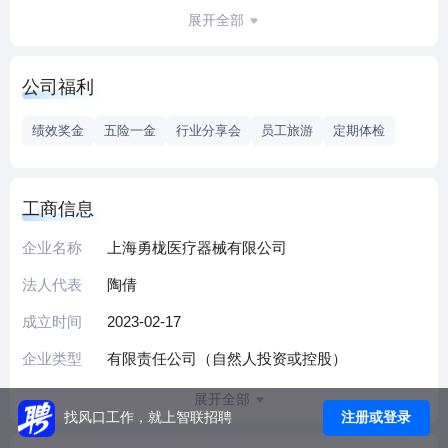
品涉及普外、心外、妇科等主要外科领域，同时公司致力于
展开全部
研发独创性的国产医疗器械。公司目标是在未来10年内成为
国际一流的医疗器械公司。
公司福利
公司管理团队80后，年轻且积极向上，公司提倡工作努力，
活得开心。公司也为员工提供有竞争力的薪酬，社保，体
绩效奖金
五险一金
行业分享会
员工旅游
定期体检
检，每年的旅游等等。
欢迎广大有志于在医疗器械行业，做出成绩的年轻人加入我
们！
工商信息
企业名称
上海勇栊医疗器械有限公司
法人代表
陶倩
成立时间
2023-02-17
企业类型
有限责任公司（自然人投资或控股）
展开全部
注册或登录
找风口工作，就上智联招聘