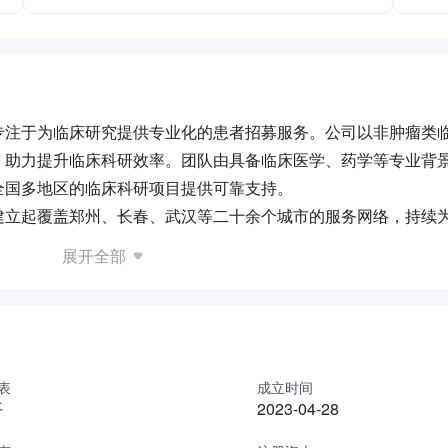
专注于为临床研究提供专业化的患者招募服务。公司以非肿瘤类
，助力提升临床科研效率。团队由具备临床医学、药学等专业背
全国多地区的临床科研项目提供可靠支持。
建立起覆盖郑州、长春、武汉等二十余个城市的服务网络，持续
凭借对医疗场景的深度理解及标准化服务能力，已形成涵盖患者
展开全部
能力建设，致力于成为临床研究领域值得信赖的合作伙伴。
表
成立时间
平
2023-04-28