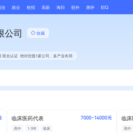
副业
政企
校招
高薪
海归
驻外
测评
职Q
限公司
收藏
用 联合认证
绝对控股1家公司、多产业布局
临床医药代表
临床
元
7000-14000元
高中
1-3年
临床
高中