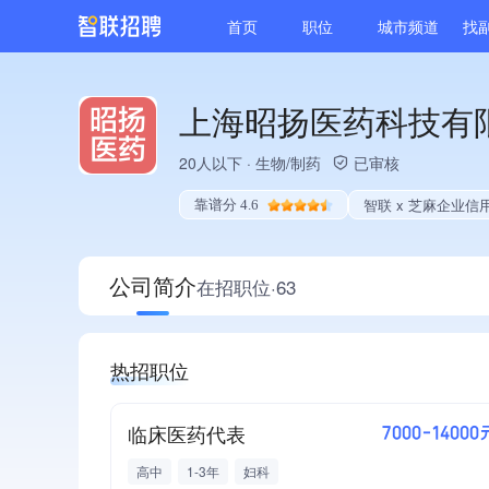
首页
职位
城市频道
找
上海昭扬医药科技有
20人以下
·
生物/制药
已审核
智联 x 芝麻企业信
靠谱分 4.6
公司简介
在招职位·63
热招职位
临床医药代表
7000-14000
高中
1-3年
妇科