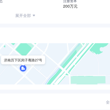
态
注册资本
200万元
展开全部
济南历下区闵子骞路27号
全