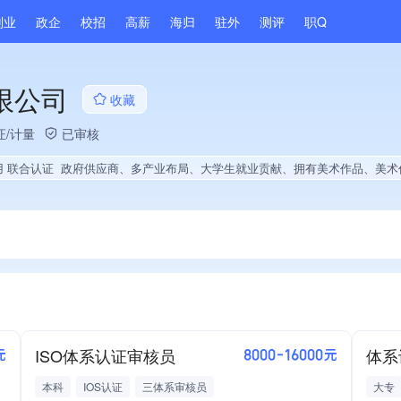
副业
政企
校招
高薪
海归
驻外
测评
职Q
限公司
收藏
证/计量
已审核
用 联合认证
政府供应商、多产业布局、大学生就业贡献、拥有美术作品、美术作品创作量
ISO体系认证审核员
体系
元
8000-16000元
本科
IOS认证
三体系审核员
大专