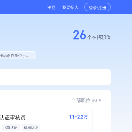
消息
我要招人
登录/注册
26
个在招职位
位于同行前20%
全部职位·26
认证审核员
1.1-2.2万
IOS认证
机械认证