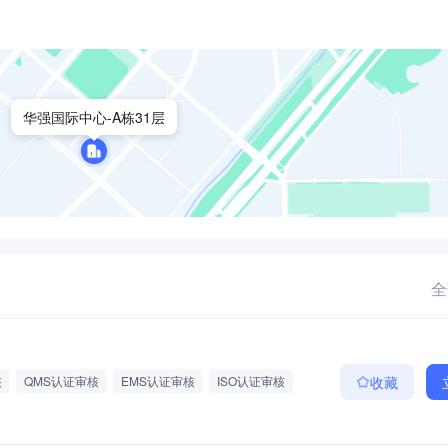
华强国际中心-A栋31层
全
核
QMS认证审核
EMS认证审核
ISO认证审核
收藏
额提成
绩效奖励
交通补贴
差旅费报销
一带教
聚餐福利
团队聚餐
不定期加餐