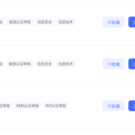
月度激励
冠军奖
团队活动
团队出游
核
能源认证审核
信息安全
信息技术
收藏
审核
OHSMS认证审核
QMS认证审核
假
节日福利
培训机会
新人培训
茶话会
读书会
生日会
专业技能培训
团建活动
晋升通道
核
能源认证审核
信息安全
信息技术
收藏
审核
OHSMS认证审核
QMS认证审核
假
节日福利
培训机会
新人培训
茶话会
读书会
生日会
专业技能培训
团建活动
晋升通道
认证审核
EMS认证审核
ISO认证审核
收藏
额提成
绩效奖励
交通补贴
差旅费报销
一带教
聚餐福利
团队聚餐
不定期加餐
月度激励
冠军奖
团队活动
团队出游