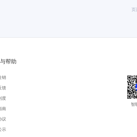
页
与帮助
注销
反馈
制度
智
指南
协议
公示