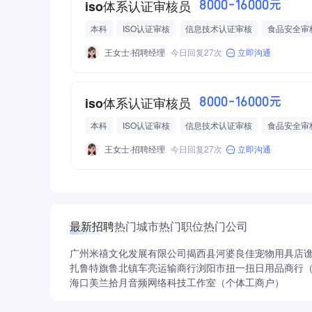
iso体系认证审核员
8000-16000元
本科
ISO认证审核
信息技术认证审核
食品安全审
有国家CCAA审核员注册证
HACCP 认证审核
EMS认证
王女士·招聘经理
今日回复27次
立即沟通
高额提成
绩效奖励
交通补贴
差旅费报销
带薪
师傅一对一带教
聚餐福利
团队聚餐
不定期加餐
奖励
月度激励
冠军奖
团队活动
团队出游
iso体系认证审核员
8000-16000元
本科
ISO认证审核
信息技术认证审核
食品安全审
有国家CCAA审核员注册证
HACCP 认证审核
EMS认证
王女士·招聘经理
今日回复27次
立即沟通
高额提成
绩效奖励
交通补贴
差旅费报销
带薪
师傅一对一带教
聚餐福利
团队聚餐
不定期加餐
奖励
月度激励
冠军奖
团队活动
团队出游
最新招聘
热门城市
热门职位
热门公司
广州米禧文化发展有限公司
揭西县河婆良佳宠物用具店
扎鲁特旗鲁北镇车亮运输商行
浏阳市扭一扭日用品商行
海口美兰拾月音频网络科技工作室（个体工商户）