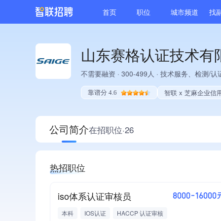
首页
职位
城市频道
找
山东赛格认证技术有
不需要融资
·
300-499人
·
技术服务、检测/认
智联 x 芝麻企业信
靠谱分 4.6
公司简介
在招职位·26
热招职位
iso体系认证审核员
8000-16000
本科
IOS认证
HACCP 认证审核