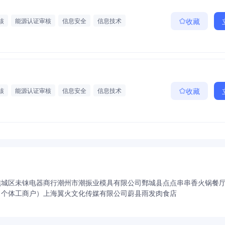
核
能源认证审核
信息安全
信息技术
收藏
审核
OHSMS认证审核
QMS认证审核
假
节日福利
培训机会
新人培训
茶话会
读书会
生日会
专业技能培训
团建活动
晋升通道
核
能源认证审核
信息安全
信息技术
收藏
审核
OHSMS认证审核
QMS认证审核
假
节日福利
培训机会
新人培训
茶话会
读书会
生日会
专业技能培训
团建活动
晋升通道
谯城区未铼电器商行
潮州市潮振业模具有限公司
鄄城县点点串串香火锅餐
（个体工商户）
上海翼火文化传媒有限公司
蔚县雨发肉食店