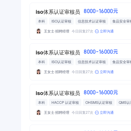
茶话会
读书会
生日会
专业技能培训
奖励
团建活动
晋升通道
iso体系认证审核员
8000-16000元
本科
ISO认证审核
信息技术认证审核
食品安全审
有国家CCAA审核员注册证
HACCP 认证审核
EMS认证
王女士·招聘经理
今日回复27次
立即沟通
高额提成
绩效奖励
交通补贴
差旅费报销
带薪
师傅一对一带教
聚餐福利
团队聚餐
不定期加餐
奖励
月度激励
冠军奖
团队活动
团队出游
iso体系认证审核员
8000-16000元
本科
ISO认证审核
信息技术认证审核
食品安全审
有国家CCAA审核员注册证
HACCP 认证审核
EMS认证
王女士·招聘经理
今日回复27次
立即沟通
高额提成
绩效奖励
交通补贴
差旅费报销
带薪
师傅一对一带教
聚餐福利
团队聚餐
不定期加餐
奖励
月度激励
冠军奖
团队活动
团队出游
iso体系认证审核员
8000-16000元
本科
HACCP 认证审核
OHSMS认证审核
QMS
信息技术认证审核
食品安全审核
能源认证审核
高
王女士·招聘经理
今日回复27次
立即沟通
带薪假
节日福利
培训机会
新人培训
师傅一对
茶话会
读书会
生日会
专业技能培训
奖励
团建活动
晋升通道