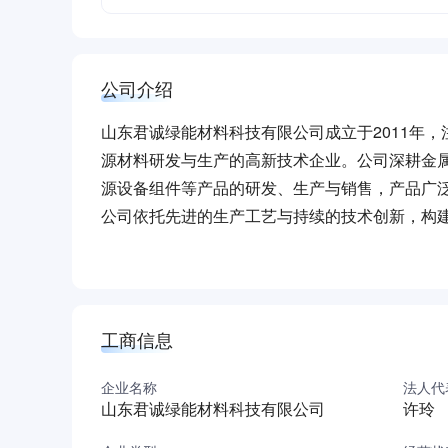
公司介绍
山东君诚绿能材料科技有限公司成立于2011年，
源材料研发与生产的高新技术企业。公司深耕金
源设备组件等产品的研发、生产与销售，产品广
公司依托先进的生产工艺与持续的技术创新，构
形成显著技术优势。作为国家认证的高新技术企
业质量认证，并具备金属表面处理、真空镀膜等
能源结构转型提供可靠的材料支持。
凭借扎实的产业基础与前瞻性技术布局，企业持
工商信息
新能源材料领域的专业实力与可持续发展潜力。
（本介绍由DeepSeek AI智能生成，仅供参考）
企业名称
法人代
山东君诚绿能材料科技有限公司
许玲