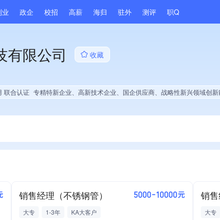
副业
政企
校招
高薪
海归
驻外
测评
职Q
技有限公司
收藏
用 联合认证
专精特新企业、高新技术企业、国企供应商、战略性新兴领域创新能力、绝对控股5家公司、A级纳税人、多产业布局、拥有节能环保技术、拥有自主品牌、拥有发明专利、专利授权量同领域前5%、技术布局行业领先、拥有绿色低碳技术、经营年限全市同行前20%、权威管理体系认证、权威产品认证、大学生就业贡献、2025年公开项目
销售经理（不锈钢管）
销售
元
5000-10000元
大专
1-3年
KA大客户
大专