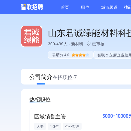
首页
职位
城市频道
找
山东君诚绿能材料科
300-499人
·
新材料
已审核
智联 x 芝麻企业信
靠谱分 4.0
公司简介
在招职位·7
热招职位
区域销售主管
5000-10000
大专
1-3年
企业客户