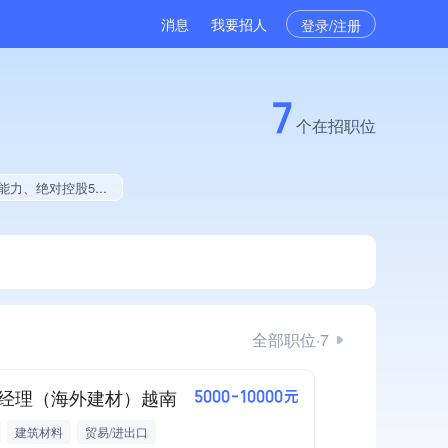
消息
我要招人
登录/注册
7
个在招职位
中标、拥有绿色资质、拥有工艺创新能力、拥有著作权、软件研发量位于同行前40%
全部职位·7
经理（海外建材）越南
5000-10000元
建筑材料
贸易/进出口