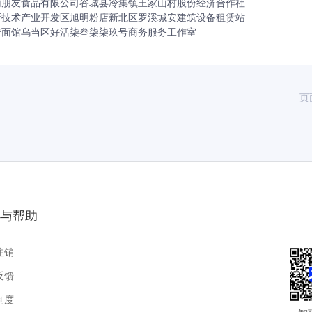
南朋友食品有限公司
谷城县冷集镇王家山村股份经济合作社
新技术产业开发区旭明粉店
新北区罗溪城安建筑设备租赁站
捞面馆
乌当区好活柒叁柒柒玖号商务服务工作室
页
与帮助
注销
反馈
制度