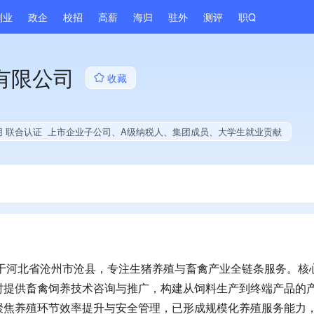
副业
政企
校招
高薪
海归
驻外
测评
职Q
有限公司
收藏
用 联合认证
上市企业子公司、A级纳税人、集团成员、大学生就业贡献
位于河北省沧州市沧县，专注生猪养殖与畜禽产业全链条服务。核
时提供畜禽饲养技术咨询与推广，构建从饲料生产到终端产品的
聚焦养殖环节效率提升与安全管理，已形成规模化养殖服务能力