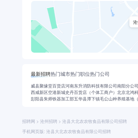
沧
最新招聘
热门城市
热门职位
热门公司
威县聚缘堂百货店
河南东升消防科技有限公司南阳分公
西咸新区空港新城史丹百货店（个体工商户）
北京北鸿
彭阳县朱师铁器加工部
五华县潭下镇毛公山种养殖基地
招聘网
>
沧州招聘
>
沧县大北农农牧食品有限公司招聘
手机网页版:
沧县大北农农牧食品有限公司招聘