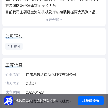
研发团队及经验丰富的技术人员。
目前我司主要经营海绵机械及床垫包装机械两大系列产品。
产品主要销往东南亚，中东，非洲，南北美洲及欧洲等国家
展开全部
及地区。
我司秉承“以人才为本，诚信经营，质量至上”的经营理念,向海
公司福利
内外客户提供高质量的产品及优质的服务。竭诚与国外内商
家双赢合作，共同发展，共创未来。
节日福利
工商信息
企业名称
广东鸿兴达自动化科技有限公司
法人代表
刘若涵
成立时间
2023-04-28
注册或登录
找风口工作，就上智联招聘
企业类型
有限责任公司（自然人独资）