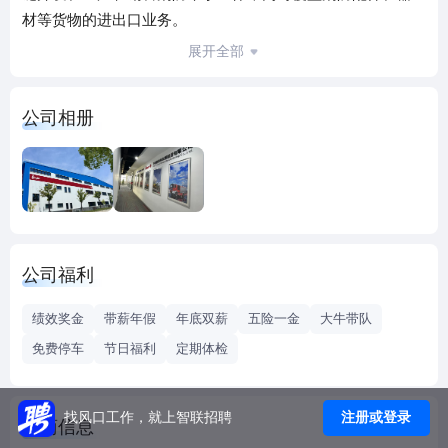
材等货物的进出口业务。
2013年，中集集团（股票代码：000039）收购德国百年优质
展开全部
品牌齐格勒消防车公司进入消防车辆及救援装备领域，并明
确了“行业整合，地域及品类全覆盖，打造又一冠军产业”的业
公司相册
务发展战略。德国齐格勒集团是德国消防市场的领导者，是
一家拥有130多年历史的世界著名消防车辆及救援设备集团，
在德国的消防车市场占有率常年保持第一。集团在德国、荷
兰、克罗地亚、印度尼西亚等国家拥有多个制造基地，产品
销往100多个国家和地区。
时隔十年，齐格勒上海应运而生！公司致力于全面引进德国
公司福利
齐格勒全球领先的设计理念、尖端的研发技术、精湛的工艺
体系，以及多功能、智能化的消防设备器材，实现全系列产
绩效奖金
带薪年假
年底双薪
五险一金
大牛带队
品的国产化落地。
免费停车
节日福利
定期体检
齐格勒上海秉持“精于工、匠于心、品于行、创于先”的初心，
在助力中集天达迈向消防车行业冠军的道路上迈出了坚实的
一步。公司怀揣梦想，努力填补国内消防车领域空白，提升
注册或登录
找风口工作，就上智联招聘
工商信息
消防车整体品质，为人民的生命财产安全保驾护航！