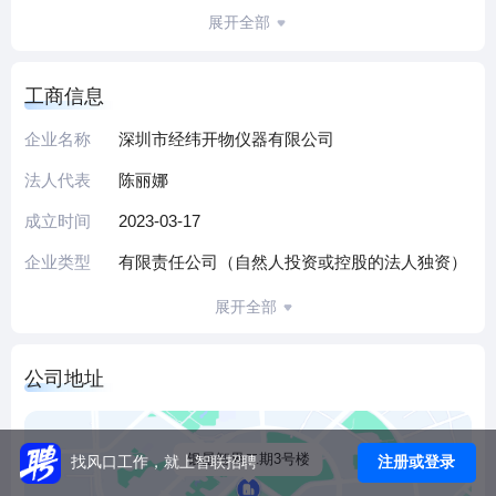
专用设备制造与销售、通用设备制造（不含特种设备），同
展开全部
时提供集成电路技术开发、货物进出口等服务。
公司拥有9项专利，依托母公司技术资源在半导体工艺整合、
工商信息
设备制造环节形成技术积累；生产园区规划总建筑面积约70
万㎡，具备半导体芯片及相关设备的规模化生产能力。通过
企业名称
深圳市经纬开物仪器有限公司
覆盖采购、生产、财务、运维等多环节的运营体系，已为半
法人代表
陈丽娜
导体产业客户提供从设备到芯片产品的综合解决方案。
作为扎根深圳的半导体企业，公司坚持技术创新与产能建设
成立时间
2023-03-17
并重，通过数字化管理优化资源配置，持续完善产业链服务
企业类型
有限责任公司（自然人投资或控股的法人独资）
能力，致力于成为区域半导体制造领域的重要支撑力量。
（本介绍由DeepSeek AI智能生成，仅供参考）
展开全部
公司地址
银星智界二期3号楼
注册或登录
找风口工作，就上智联招聘