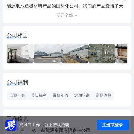
能源电池负极材料产品的国际化公司。我们的产品囊括了天
然石墨负极、人造石墨负极、硅系负极、硬碳负极、锂金属
展开全部
负极等全系负极。公司下设九大国内生产基地（浙江江山、
浙江湖州、山东青岛、云南水富、黑龙江双鸭山、安徽宣
公司相册
城、安徽怀宁）和三大海外基地（韩国新万金、几内亚
LOLA、摩洛哥）。基地总占地面积超125万平方米，仅用一
年多时间，已完成从国内到海外、从原材料到最终成品的全
产业链完整布局。我们以“致力材料创新，让世界共享清洁能
源，与团队共享美好未来”为愿景，未来我们将实现跨越式发
展，成为行业细分领域NO.1。
公司福利
五险一金
节日福利
带薪年假
定期培训
定期体检
工商信息
注册或登录
找风口工作，就上智联招聘
企业名称
碳一新能源集团有限责任公司