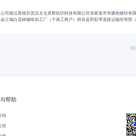
限公司
镇沅英桃百货店
太仓承辉纺织科技有限公司
张家港市华康热镀锌有
员会
江城白花林咖啡加工厂（个体工商户）
府谷县郭彩琴道路运输经营部
页
与帮助
注销
反馈
制度