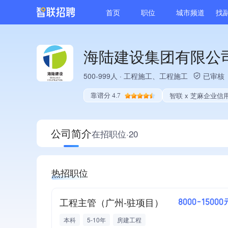
首页
职位
城市频道
找
海陆建设集团有限公
500-999人
·
工程施工、工程施工
已审核
智联 x 芝麻企业信
靠谱分 4.7
公司简介
在招职位·20
热招职位
工程主管（广州-驻项目）
8000-15000
本科
5-10年
房建工程