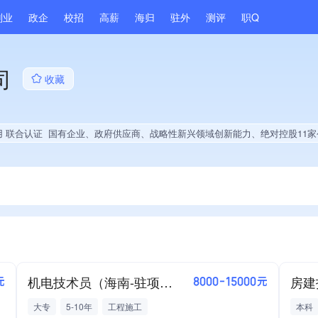
副业
政企
校招
高薪
海归
驻外
测评
职Q
司
收藏
用 联合认证
国有企业、政府供应商、战略性新兴领域创新能力、绝对控股11家公司、薪资水平全省同行前5%、多产业布局、拥有节能环保技术、技术布局行业领先、集团核心成员、权威管理体系认证、拥有专利、2025年公开项目中标、拥有绿色资质、拥有工
机电技术员（海南-驻项目）
元
8000-15000元
大专
5-10年
工程施工
本科