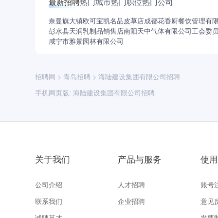
最新招聘
热门城市
热门职位
热门公司
奈曼旗大镇欧可宝凯名品皮草店
成都花香厨餐饮管理有
彭水县天润乳制品销售店
南阳天中气体有限公司工会委
咸宁市雅景园林有限公司
招聘网
>
青岛招聘
>
海陆建设集团有限公司招聘
手机网页版:
海陆建设集团有限公司招聘
关于我们
产品与服务
使用
公司介绍
人才招聘
账号
联系我们
企业招聘
意见
诚聘英才
发票