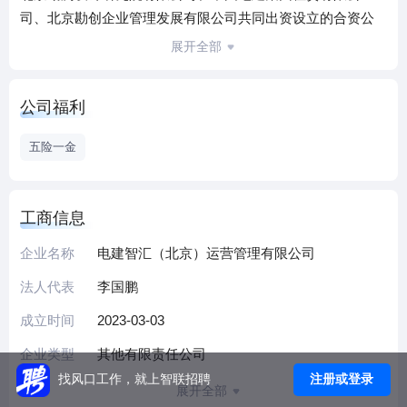
司、北京勘创企业管理发展有限公司共同出资设立的合资公
司。公司成立于2023年3月3日，位于北京市大兴区，公司的
展开全部
经营宗旨是依法经营，诚实守信，科技领先，客观公正，服
务国家能源战略，为股东、客户、员工和社会创造卓越价
公司福利
值。
五险一金
工商信息
企业名称
电建智汇（北京）运营管理有限公司
法人代表
李国鹏
成立时间
2023-03-03
企业类型
其他有限责任公司
注册或登录
找风口工作，就上智联招聘
展开全部