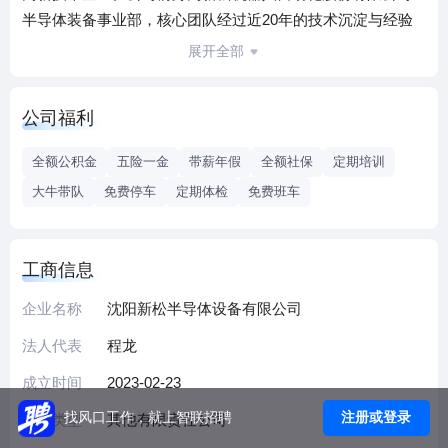
半导体装备事业部，核心团队经过近20年的技术沉淀与经验
积累，打造了拥有完全自主知识产权的自动化核心系列产
展开全部
品，技术指标达到国际同类产品先进水平。公司在北京、上
海分别成立北京新松半导体有限公司和上海新松朴智半导体
公司福利
设备有限公司，目前拥有400 余人的高水平技术研发团队，
10000余平方米的洁净工厂，具有行业领先的产品开发及规模
全额公积金
五险一金
带薪年假
全额社保
定期培训
化生产交付能力。公司创新产品现已广泛运用于各种半导体
大牛带队
免费停车
定期体检
免费班车
工艺制程，为世界各地的半导体设备供应商提供高效和可靠
的自动化解决方案。
工商信息
企业名称
沈阳新松半导体设备有限公司
法人代表
程龙
成立时间
2023-02-23
注册或登录
找风口工作，就上智联招聘
企业类型
其他有限责任公司