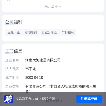
大河速递依托发行网络优势，以数智化技术为驱动，以上下
展开全部
游资源集聚为抓手，以“线上+线下相互融合”为核心，快速扎
根生鲜配送、社区团购、冷链物流、冷链物流园区运营、数
公司福利
字产业园运营、教育培训等领域，打造出大河U菜网、大河鲜
生、东西到家、大河冷链、河南科慧产业园、大河申通冷
五险一金
定期培训
行业分享会
节日福利
链、大河教育等一批知名品牌，并逐渐建立起完善的供应链
系统和高效的物流配送网络，专业为客户提供“采购、仓储、
运输、配送”一体化供应链解决方案和整体物流服务。
工商信息
企业名称
河南大河速递有限公司
法人代表
韦宇龙
成立时间
2003-04-18
企业类型
有限责任公司（非自然人投资或控股的法人独
资）
注册或登录
找风口工作，就上智联招聘
展开全部