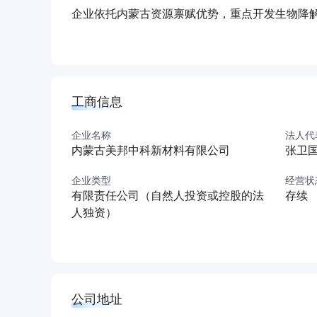
企业依托内蒙古资源禀赋优势，重点开发生物降
深耕。公司生产基地位于高新技术产业开发区低
系，目前已形成从研发到产业化的完整链条。
成立以来，企业持续拓展在新能源材料领域的应
生物基材料规模化生产，致力于成为西北地区新
工商信息
（本介绍由DeepSeek AI智能生成，仅供参考）
企业名称
法人代
内蒙古美邦中科新材料有限公司
张卫
企业类型
经营状
有限责任公司（自然人投资或控股的法
存续
人独资）
公司地址