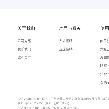
关于我们
产品与服务
使用
公司介绍
人才招聘
账号
联系我们
企业招聘
意见
诚聘英才
发票
防骗
法律
资质
未经 Zhaopin.com 同意，不得转载本网站之所有招聘信息及作品 智
京ICP备12025925号
京ICP证010207号
京公网安备 11010502059392号
人力资源许可证