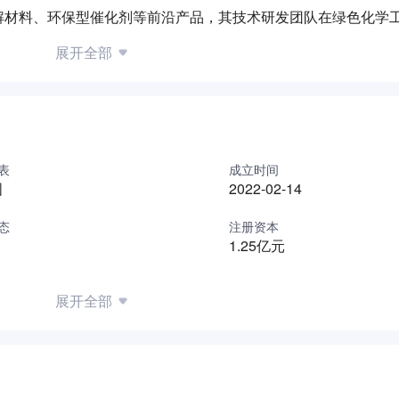
解材料、环保型催化剂等前沿产品，其技术研发团队在绿色化学
碳产业园，配备标准化生产线与检测实验室，严格遵循安全生产
展开全部
用场景，积极参与区域产业升级项目。通过产学研合作模式，公
材料技术转化的重要枢纽平台，为可持续发展贡献科技力量。
表
成立时间
国
2022-02-14
态
注册资本
1.25亿元
展开全部