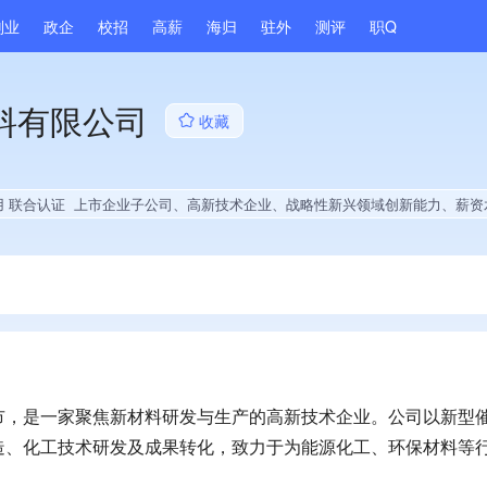
副业
政企
校招
高薪
海归
驻外
测评
职Q
料有限公司
收藏
用 联合认证
上市企业子公司、高新技术企业、战略性新兴领域创新能力、薪资水平全省同行前20%、旗下品牌同行前40%、A级纳税人、多产业布局、拥有发明专利、技术布局行业领先、集团成员、权威管理体系认证、创新
市，是一家聚焦新材料研发与生产的高新技术企业。公司以新型
造、化工技术研发及成果转化，致力于为能源化工、环保材料等