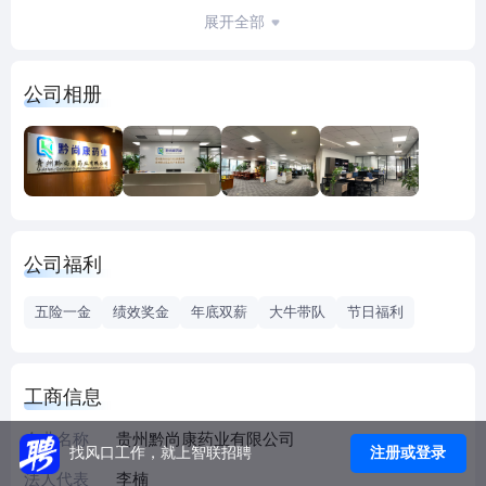
资、市场调研、推广服务、人力资源管理咨询、劳务外包、
展开全部
展览展示、会议、产品推广、广告策划、赛事策划、宜传、
企业形像策划服务；医疗设备、器械、健康器材、化妆品、
公司相册
清毒用品、日化用品、食品的销售公司。公司代理产品主要
以生血宝合剂、布洛芬注射液、双氯芬栓钾栓、注射用盐酸
丙帕他莫、盐酸奥普力农注射液等特色产品系列为主，产品
畅销贵州省内90%以上的公立医院。公司还有非药品医疗销售
部门：以试剂为核心，在贵州建立了全方位的业务合作体系
及配送体系，代理有核酸试剂，心脑血管POCT，呼吸道检测
公司福利
项目等专业化部门。
公司在职员工30余人，为了深化经营每一个客户，用精细化
五险一金
绩效奖金
年底双薪
大牛带队
节日福利
销售管理办法，用专业学术指导销售服务市场。有学术、有
开发、有基层、有商务几个部门，代理品种在慢病、心脑血
管、呼吸、疼痛等领域有全体系的基层队伍与合作伙伴，更
工商信息
有稳定的财务、内勤系统保障了业务的持续发展。
公司秉承“尊重生命，崇尚健康”的理念，以质量优先，专业学
企业名称
贵州黔尚康药业有限公司
注册或登录
找风口工作，就上智联招聘
术，精准服务，以整合优势资源、创新为发展之道，科技为
法人代表
李楠