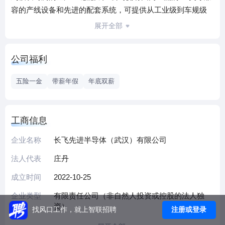
容的产线设备和先进的配套系统，可提供从工业级到车规级
的SiC SBD、MOSFET全系列产品，广泛覆盖新能源汽车、
展开全部
光伏、储能、充电桩、电力电网等领域。
公司福利
五险一金
带薪年假
年底双薪
工商信息
企业名称
长飞先进半导体（武汉）有限公司
法人代表
庄丹
成立时间
2022-10-25
企业类型
有限责任公司（非自然人投资或控股的法人独
资）
注册或登录
找风口工作，就上智联招聘