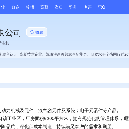
副业
政企
校招
高薪
海归
驻外
测评
职Q
限公司
收藏
已审核
用 联合认证
高新技术企业、战略性新兴领域创新能力、薪资水平全省同行前20%、A级纳税人、多产业布局、拥有节能环保技术、拥有发明专利、专利授权量同领域前100、技术布局行业领先、经营年限全国同行前10%、权威管理体
的动力机械及元件；液气密元件及系统；电子元器件等产品。
口镇工业区，厂房面积6200平方米，拥有规范化的管理体系，通
系。打造零缺陷品质，深化低成本制造，持续满足客户的需求和期望。