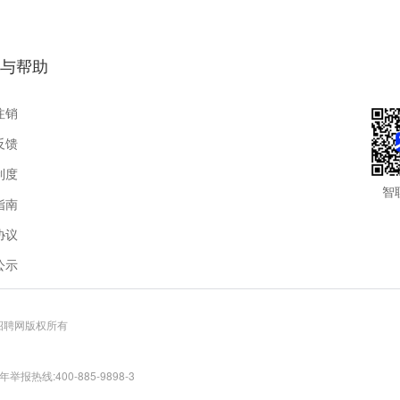
与帮助
注销
反馈
制度
智
指南
协议
公示
联招聘网版权所有
报热线:400-885-9898-3