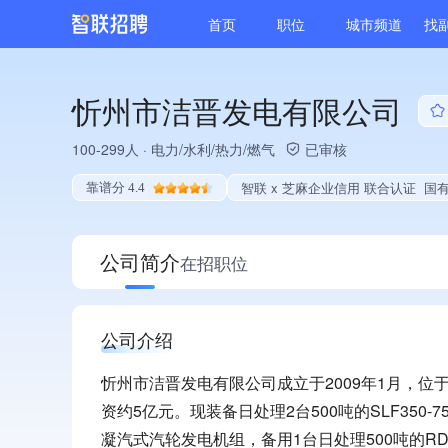
首页
职位
城市频道
找
忻州市洁晋发电有限公司
100-299人
·
电力/水利/热力/燃气
已审核
智联 x 芝麻企业信用 联合认证
国有企业、专精
靠谱分 4.4
公司简介
在招职位
公司介绍
忻州市洁晋发电有限公司成立于2009年1月，位
资约5亿元。现装备日处理2台500吨的SLF350-75
凝汽式汽轮发电机组，备用1台日处理500吨的R