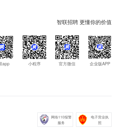
智联招聘 更懂你的价值
联app
小程序
官方微信
企业版APP
网络110报警
电子营业执
服务
照