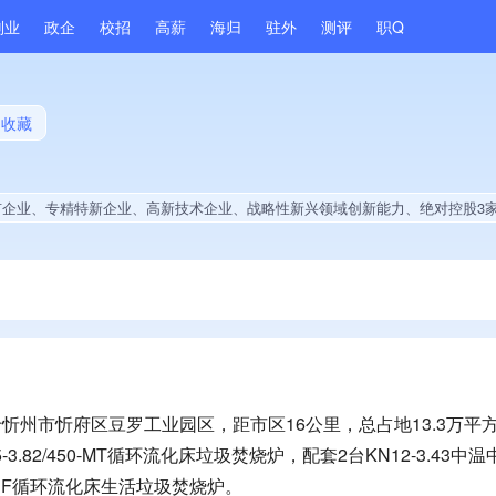
副业
政企
校招
高薪
海归
驻外
测评
职Q
收藏
特新企业、高新技术企业、战略性新兴领域创新能力、绝对控股3家公司、薪资水平全省同行前50%、A级纳税人、多产业布局、拥有节能环保技术、拥有自主品牌、专利授权量同领域前5%、技术布局行业领先、经营年限全国同行前10%、集团成员、权威管理体系认证、大学生就业贡献、拥有专利、拥有绿色资质、拥有著作
于忻州市忻府区豆罗工业园区，距市区16公里，总占地13.3万平
-3.82/450-MT循环流化床垃圾焚烧炉，配套2台KN12-3.43
DF循环流化床生活垃圾焚烧炉。