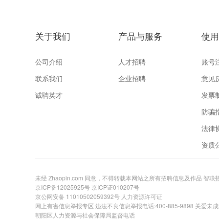
关于我们
产品与服务
使用
公司介绍
人才招聘
账号
联系我们
企业招聘
意见
诚聘英才
发票
防骗
法律
资质
未经 Zhaopin.com 同意，不得转载本网站之所有招聘信息及作品 智
京ICP备12025925号
京ICP证010207号
京公网安备 11010502059392号
人力资源许可证
网上有害信息举报专区
违法不良信息举报电话:400-885-9898 关爱未成年举
朝阳区人力资源与社会保障局监督电话