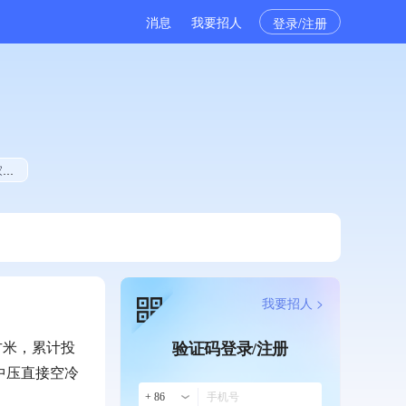
消息
我要招人
登录/注册
权
我要招人 >
方米，累计投
验证码登录/注册
中温中压直接空冷
+ 86