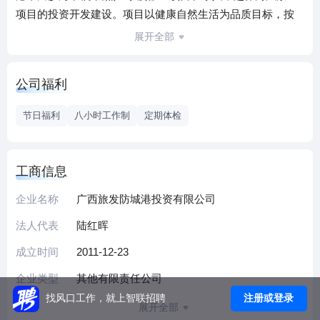
项目的投资开发建设。项目以健康自然生活为品质目标，按
照国家级旅游度假区，打造集滨海游乐、山海疗养、医学产
展开全部
业研发交流、大健康管理、旅居度假、渔村休闲等多功能于
一体的国际自然医学度假区。
公司福利
节日福利
八小时工作制
定期体检
工商信息
企业名称
广西旅发防城港投资有限公司
法人代表
陆红晖
成立时间
2011-12-23
企业类型
其他有限责任公司
注册或登录
找风口工作，就上智联招聘
展开全部