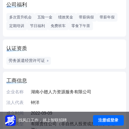
公司福利
训）；教育咨询服务（不含涉许可审批的教育培训活动）；
会议及展览服务；企业管理咨询；市场营销策划；互联网销
多次晋升机会
五险一金
绩效奖金
带薪病假
带薪年假
售（除销售需要许可的商品）；软件销售；软件外包服务；
定期培训
节日福利
免费班车
零食下午茶
商业综合体管理服务；劳务服务（不含劳务派遣）（除依法
须经批准的项目外，凭营业执照依法自主开展经营活动）
认证资质
劳务派遣经营许可证
工商信息
企业名称
湖南小翅人力资源服务有限公司
法人代表
钟洋
成立时间
2022-09-09
注册或登录
找风口工作，就上智联招聘
企业类型
有限责任公司（非自然人投资或控股的法人独