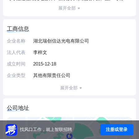
售，核心产品包括光纤连接组件、防务光模块、信创光模块
展开全部
及订制化特种光模块，广泛应用于特种行业、高端装备、数
据中心等领域，同时提供机械设备租赁服务。
工商信息
作为国家高新技术企业、全国科技型中小企业及2023年科创
新物种（瞪羚企业），公司依托原有技术积累，构建了从光
企业名称
湖北瑞创信达光电有限公司
通信组件到模块的完整产品体系，聚焦定制化光通信解决方
法人代表
李梓文
案，为不同领域客户提供可靠的产品与技术支持。
（本介绍由DeepSeek AI智能生成，仅供参考）
成立时间
2015-12-18
企业类型
其他有限责任公司
展开全部
公司地址
注册或登录
找风口工作，就上智联招聘