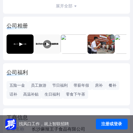
正宗辣条麻辣味，推进辣条天然健康”为使命，坚持“尊重 严谨
展开全部
合作 超越”的核心价值观，创立了“麻辣王子”、“霸王丝”品牌。
麻辣王子凭借“正宗”和“健康”深受年轻人喜爱，迅速成为长沙
公司相册
辣条销售第一,目前业务遍布湖南、湖北、江西、广东、上
海、重庆、安徽等省份。连续3年核心品牌复合增长率达
110%以上，增长速度远超行业均值。
作为获得高新技术的企业，公司与湖南省科技厅共建了“湖南
省健康面筋（辣条）食品与装备工程技术研究中心”，与江南
大学、武汉轻工大学、长沙理工大学、湖南农业大学等著名
公司福利
食品院校开展技术合作项目，汇聚了食品顶尖研发力量及众
多研发专才。
五险一金
员工旅游
节日福利
带薪年假
房补
餐补
“以奋斗者为本，向奋斗者倾斜”是麻辣王子的人才理念。麻辣
话补
高温补贴
生日福利
零食下午茶
王子坚信：人才是企业的核心竞争力，以“有使命、够专业、
善决策、敢挑战”为引进一流人才的标准，搭建人才发展的晋
升通道，建设人才辈出的人才发展体系，保障了人才能力的
工商信息
快速提升。
注册或登录
找风口工作，就上智联招聘
麻辣王子目前人员规模在1600余人，管理总部和营销中心设
企业名称
长沙麻辣王子食品有限公司