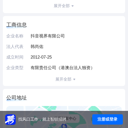
服务，通过短视频、中视频与个性化推荐引擎，连接人与信
展开全部
息、支撑用户表达。
公司拥有丰富知识产权储备，包括9532条商标、8750条专利
工商信息
及224条软件著作权，旗下抖音平台全球月活用户超19亿，构
建了庞大的用户生态与内容分发网络。团队倡导技术极致、
企业名称
抖音视界有限公司
坦诚务实的工作氛围，鼓励平等沟通与创新，通过数字化管
法人代表
韩尚佑
理与数据驱动优化产品体验，持续提升平台效率与用户价
值。
成立时间
2012-07-25
作为行业重要参与者，公司依托平台生态与技术能力，不断
企业类型
有限责任公司（港澳台法人独资）
拓展内容与服务场景，致力于为全球用户提供更优质的信息
与娱乐服务。我们期待与热爱互联网、追求创新的人才共同
展开全部
成长，推动产品进化与行业发展。
（本介绍由DeepSeek AI智能生成，仅供参考）
公司地址
e世界财富中心
注册或登录
找风口工作，就上智联招聘