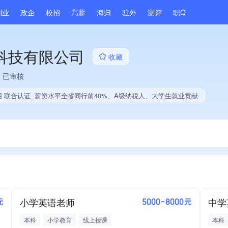
副业
政企
校招
高薪
海归
驻外
测评
职Q
科技有限公司
收藏
已审核
用 联合认证
薪资水平全省同行前40%、A级纳税人、大学生就业贡献
小学英语老师
元
5000-8000元
本科
小学教育
线上授课
本科