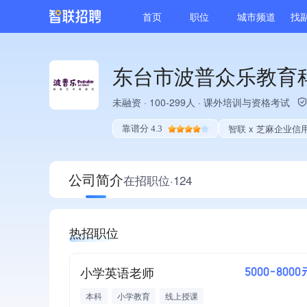
首页
职位
城市频道
找
东台市波普众乐教育
未融资
·
100-299人
·
课外培训与资格考试
智联 x 芝麻企业信
靠谱分 4.3
公司简介
在招职位·124
热招职位
小学英语老师
5000-8000
本科
小学教育
线上授课