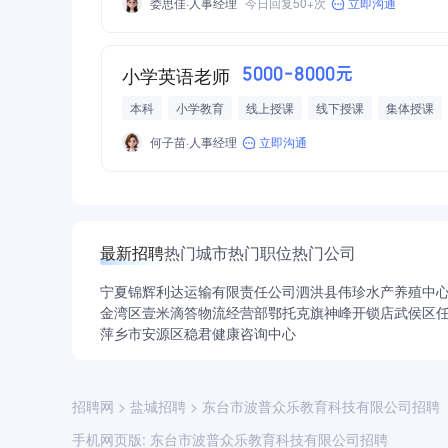
娄思佳·人事经理
今日回复50+次
立即沟通
团队气氛活泼
小学英语老师
5000-8000元
本科
小学教育
线上授课
线下授课
集体授课
生活便利
包住宿
员工食堂
中晚餐
带薪年假
何子苗·人事经理
立即沟通
多次晋升机会
团队气氛活泼
最新招聘
热门城市
热门职位
热门公司
宁夏锦辉利达运输有限责任公司
泗洪县伟珍水产养殖中
金湾区壹米滴答物流经营部
鄂托克旗神峰开锁店
武侯区
萍乡市安源区稳君健康咨询中心
招聘网
>
盐城招聘
>
东台市波普众乐教育科技有限公司招聘
手机网页版:
东台市波普众乐教育科技有限公司招聘