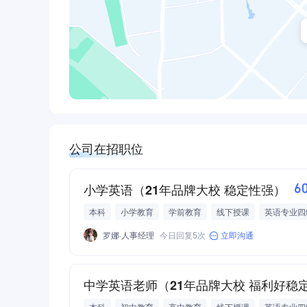
公司在招职位
小学英语（21年品牌大校 稳定性强）
6
本科
小学教育
学前教育
线下授课
英语专业四
四级
六级
生活便利
包住宿
员工食堂
中晚
罗娜·人事经理
今日回复5次
立即沟通
定期团建
大牛带队
多次晋升机会
团队气氛活泼
中学英语老师（21年品牌大校 福利好稳
本科
初中教育
高中教育
线下授课
英语专业四