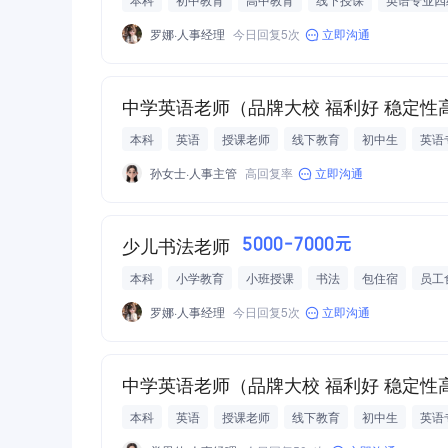
生活便利
包住宿
员工食堂
中晚餐
带薪年假
罗娜·人事经理
今日回复5次
立即沟通
多次晋升机会
团队气氛活泼
中学英语老师（品牌大校 福利好 稳定性
本科
英语
授课老师
线下教育
初中生
英语
员工食堂
中晚餐
带薪年假
五险一金
绩效奖金
孙女士·人事主管
高回复率
立即沟通
团队气氛活泼
少儿书法老师
5000-7000元
本科
小学教育
小班授课
书法
包住宿
员工
罗娜·人事经理
今日回复5次
立即沟通
中学英语老师（品牌大校 福利好 稳定性
本科
英语
授课老师
线下教育
初中生
英语
员工食堂
中晚餐
带薪年假
五险一金
绩效奖金