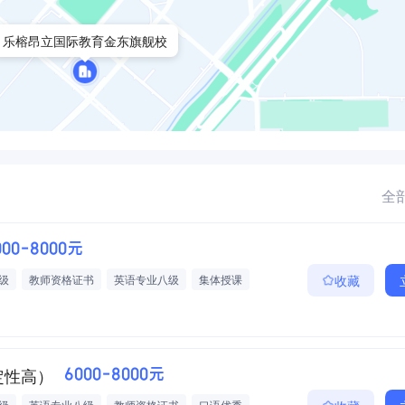
乐榕昂立国际教育金东旗舰校
全部
000-8000元
级
教师资格证书
英语专业八级
集体授课
收藏
餐
带薪年假
五险一金
绩效奖金
定性高）
6000-8000元
级
英语专业八级
教师资格证书
口语优秀