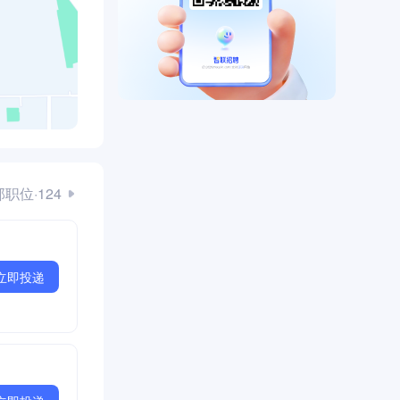
职位·124
立即投递