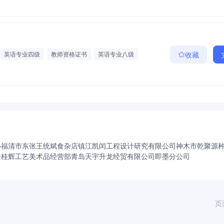
英语专业四级
教师资格证书
英语专业八级
收藏
五险一金
绩效奖金
定期团建
大牛带队
心
福清市东张王统斌食杂店
镇江凯闰工程设计研究有限公司
神木市乾聚源
任桂辉工艺美术品经营部
青岛天宇升龙经贸有限公司即墨分公司
页