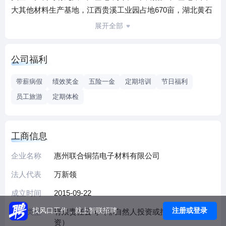
大其他材料生产基地，江西贵溪工业园占地670亩，湖北黄石
工业园占地430亩。
展开全部
联合铜箔电子材料有限公司为“诺德股份”全资子公司，成立于
1992年，位于惠州市博罗县湖镇，注册资金 12亿元，国内首
公司福利
家自主研发并生产电解铜箔的企业。主营业务为各类锂电铜
箔、超厚铜箔、屏蔽铜箔等，其中锂电铜箔占国内近36%的市
带薪病假
绩效奖金
五险一金
定期培训
节日福利
场份额，产品畅销海内外。
员工旅游
定期体检
其中自主研发量产的3.5-6微米锂电铜箔领先行业，产品经广
东省科技厅成果鉴定，整体技术达到国内外先进水平，其中
甚低轮廓（VLP）超厚电解铜箔为国内首创和独有。2005年
工商信息
获批成立“广东省电解铜箔工程技术研究开发中心”。国家和地
方锂电铜箔行业标准起草者。
企业名称
惠州联合铜箔电子材料有限公司
公司已通过ISO9001/ISO14001/GB/T28001/TS16949等国
法人代表
万新领
内、国际体系认证，目前与特斯拉、宁德时代、比亚迪、中
成立时间
2015-09-22
创新航、LG新能源、ATL、SKI、松下等国际知名企业建立多
年稳定的合作关系。
注册或登录
找风口工作，就上智联招聘
企业类型
有限责任公司（非自然人投资或控股的法人独
我们在薪酬福利、晋升机制，公司环境、住宿环境等方面均
资）