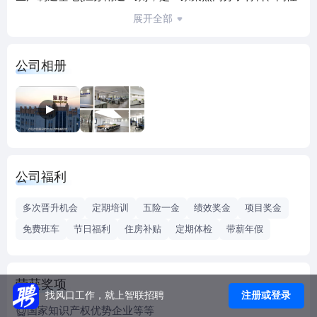
能膜与纤维及电池储能领域，从研发、生产、销售至全方位
展开全部
服务的全球化新材料集团
公司相册
江苏海四达电源有限公司成立于1992年，是国家级重点高新
技术企业。公司专注于锂离子电池及电池系统的研发、生产
和销售，聚焦电动工具、智能家电及储能领域。公司位于江
苏省启东市经济开发区，建有企业研究院、国家级博士后科
研工作站、江苏省首家电池及材料工程研究中心、院士工作
站等科研平台。2022年6月2日，上市公司普利特发布重组公
公司福利
告，将成为海四达控股股东。这将使公司资本实力、管理能
力等大幅提升。 海四达秉承“创造无限品质，打造百年企业”的
多次晋升机会
定期培训
五险一金
绩效奖金
项目奖金
愿景，坚持“以科技为先导，打造核心竞争力”的发展战略，坚
免费班车
节日福利
住房补贴
定期体检
带薪年假
持“质量是海四达价值和尊严的基石”，二十多年始终专注电源
行业，拥有材料、零部件、电芯、电池管理系统、电源系统
集成等全产业链核心技术，具有3GWH的电池年生产能力。
荣获奖项
公司产品已广泛应用于电动工具、军用通讯、通讯后备电
注册或登录
找风口工作，就上智联招聘
源、新能源储能、轨道交通、航空航天、军事武器装备、电
国家知识产权优势企业等等