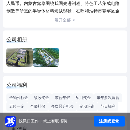
人民币。内蒙古鑫华围绕我国先进制程、特色工艺集成电路
制造等所需的半导体材料短缺现状，在呼和浩特市赛罕区金
山高新产业技术开发区投资28.3亿元实施“10000吨/年高纯电
展开全部
子级多晶硅产业集群项目”。
公司相册
公司福利
全额公积金
绩效奖金
带薪年假
项目奖金
每年多次调薪
五险一金
全额社保
多次晋升机会
定期培训
节日福利
注册或登录
找风口工作，就上智联招聘
工商信息