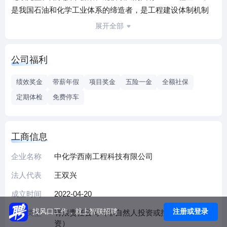
是我国石油和化学工业体系的缔造者，是工程建设体制机制
改革的先行者，是共建“一带一路”的排头兵，是清洁能源工程
展开全部
领域的领军者，是建设美丽中国的实践者。业务覆盖化工、
石油化工、新型煤化工、天然气及精细化工、新材料、电
公司福利
力、市政等工程领域。正在致力于打造工业工程领域综合解
决方案服务商、高端化学品及先进材料供应商，努力建设特
绩效奖金
带薪年假
项目奖金
五险一金
全额社保
色鲜明、专业领先、核心竞争力强的世界一流工程公司。自
定期体检
免费停车
1995年以来连续被美国权威刊物《工程新闻记录》发布为全
球250强承包商, 2021年ENR名列第17位。目前在全球油气相
关行业工程建设公司排名中排名首位。
工商信息
中化学西南工程科技有限公司是中国化学工程集团有限公司
的全资子公司，是中国化学在西南区域产业结构转型升级的
企业名称
中化学西南工程科技有限公司
重要承载者和开拓者。公司位于四川省成都市双流区，注册
法人代表
王双兴
资本3亿元。公司及所属单位拥有建筑工程、市政工程施工总
成立时间
2022-04-20
承包一级资质，工程设计环境工程专项乙级资质，环保工程
专业承包二级资质。公司聚焦基础设施、生态环保、实业投
注册或登录
找风口工作，就上智联招聘
企业类型
有限责任公司（非自然人投资或控股的法人独
资等领域，主动服务西部大开发、长江经济带、成渝“双城”经
资）