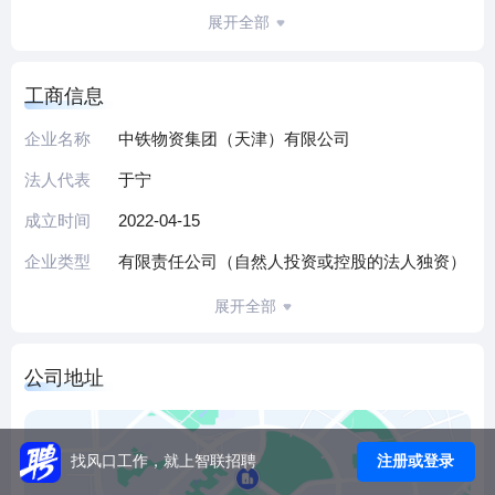
理、无船承运、招投标代理、货物及技术进出口、普通货物
展开全部
仓储包装等配套服务，具备道路危险货物运输、国际道路货
物运输、成品油批发等专业资质。
工商信息
作为央企旗下区域子公司，公司依托集团资源与20000万元实
缴资本的资金实力，构建覆盖物资采购、运输、销售全链条
企业名称
中铁物资集团（天津）有限公司
的服务体系，现有员工58人（2024年社保数据），团队具备
法人代表
于宁
行业经验。公司聚焦基建、工业客户需求，通过定制化供应
链方案助力提升物资流通效率。
成立时间
2022-04-15
未来，公司将深化合规与创新，依托数字化优化资源配置，
企业类型
有限责任公司（自然人投资或控股的法人独资）
拓展国内及跨境贸易，为集团供应链完善与区域产业发展提
供支撑。
展开全部
（本介绍由DeepSeek AI智能生成，仅供参考）
公司地址
注册或登录
找风口工作，就上智联招聘