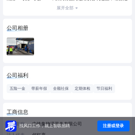
围包含：一般项目：通用设备制造（不含特种设备制造）；
展开全部
集装箱维修；集装箱销售；集装箱租赁服务；国内集装箱货
物运输代理；国内货物运输代理；智能物料搬运装备销售；
公司相册
物料搬运装备制造；物料搬运装备销售；金属结构制造；金
属结构销售；金属制品研发；金属制品销售；金属制品修
理；普通货物仓储服务（不含危险化学品等需许可审批的项
目）；仓储设备租赁服务；机械设备租赁；装卸搬运；塑料
包装箱及容器制造；互联网销售（除销售需要许可的商
品）；铁路运输辅助活动；智能港口装卸设备销售；铁路运
公司福利
输基础设备销售。
五险一金
带薪年假
全额社保
定期体检
节日福利
工商信息
企业名称
中铁集物流装备有限公司
注册或登录
找风口工作，就上智联招聘
法人代表
何红亮