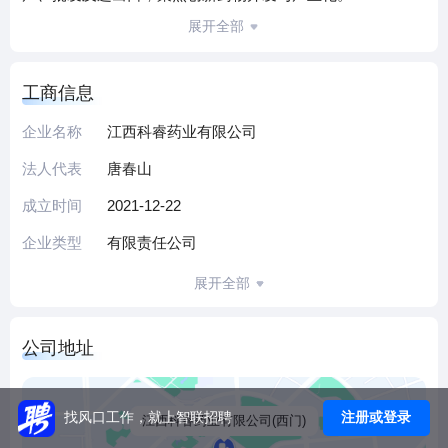
作为国家高新技术企业、省级专精特新企业及省级企业技术
展开全部
中心，公司拥有国内专利41件、商标322个；自主研发的1类
化学创新药“玛舒拉沙韦片”获批上市，系全球第二、全国首个
工商信息
自主研发的核酸内切酶抑制剂。同时，公司具备药品生产、
进出口等4项专业资质，对外投资7家企业，构建了从研发到
企业名称
江西科睿药业有限公司
商业化的全链条能力。
法人代表
唐春山
依托母公司产业资源与自身创新实力，公司坚持以研发驱动
发展，致力于为患者提供高品质医药产品。我们期待与医药
成立时间
2021-12-22
领域专业人才携手，共同推动创新药进步，助力医药产业升
企业类型
有限责任公司
级。
（本介绍由DeepSeek AI智能生成，仅供参考）
展开全部
公司地址
注册或登录
找风口工作，就上智联招聘
江西科睿药业有限公司(西门)