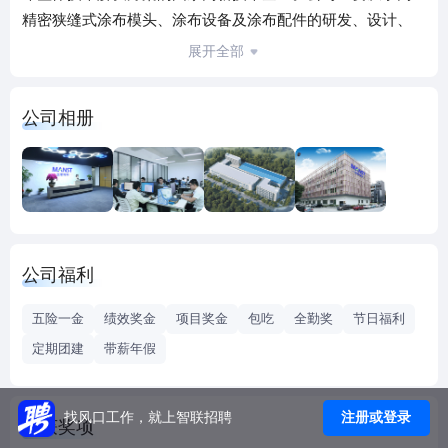
精密狭缝式涂布模头、涂布设备及涂布配件的研发、设计、
生产、销售。
展开全部
秉承着“让涂布变得简单”的愿景，致力于为客户制造完美功能
性涂层，公司在精益生产、信息化建设及研发平台搭建方面
公司相册
持续投入，实现了高精密狭缝式涂布模头生产及销售的规模
化。公司推出的高精密狭缝式涂布模头的定制化服务，能满
足不同客户的多样化需求，并且凭借先进的技术研发能力、
高水平的生产工艺、稳定的产品质量以及完善的产品体系，
在行业内已建立了较高的品牌知名度，打破了国外品牌高精
密狭缝式涂布模头在我国锂电池生产设备领域的垄断局面，
公司福利
实现高精密狭缝式涂布模头产品的进口替代。
中国电池工业协会数据显示，曼恩斯特的高精密狭缝式锂电
五险一金
绩效奖金
项目奖金
包吃
全勤奖
节日福利
池极片涂布模头2019年至2021年中国市场占有率分别为
定期团建
带薪年假
19%、21%和26%，本土企业行业连续三年排名第一，且市场
占有率持续提升。
今年以来，随着欧洲和北美地区逐渐成为电动汽车新兴增量
注册或登录
找风口工作，就上智联招聘
荣获奖项
市场，海外动力电池制造也将扩大对涂布设备的需求。目