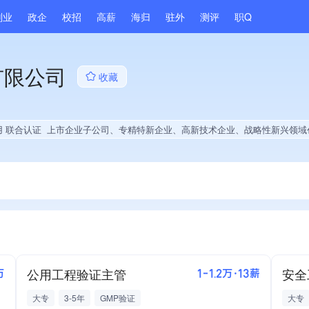
副业
政企
校招
高薪
海归
驻外
测评
职Q
有限公司
收藏
用 联合认证
上市企业子公司、专精特新企业、高新技术企业、战略性新兴领域创新能力、绝对控股2家公司、旗下品牌同行前5%、A级纳税人、多产业布局、拥有节能环保技术、拥有自主品牌、拥有发明专利、专利授权量同领域前5%、技术布局行业领先、经营年限全国同行前5%、
公用工程验证主管
安全
万
1-1.2万·13薪
大专
3-5年
GMP验证
大专