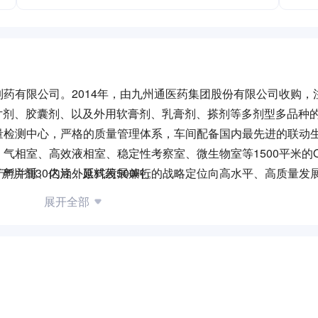
药有限公司。2014年，由九州通医药集团股份有限公司收购，
服片剂、胶囊剂、以及外用软膏剂、乳膏剂、搽剂等多剂型多品种
量检测中心，严格的质量管理体系，车间配备国内最先进的联动
气相室、高效液相室、稳定性考察室、微生物室等1500平米的
产片剂30亿片，原料药500吨。
产孵并重、内涵外延式发展兼行的战略定位向高水平、高质量发
展开全部