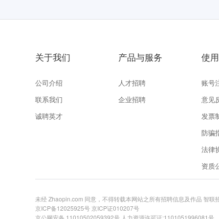
关于我们
产品与服务
使用
公司介绍
人才招聘
账号
联系我们
企业招聘
意见
诚聘英才
发票
防骗
法律
资质
未经 Zhaopin.com 同意，不得转载本网站之所有招聘信息及作品 智
京ICP备12025925号
京ICP证010207号
京公网安备 11010502059392号
人力资源许可证:1101051996081号