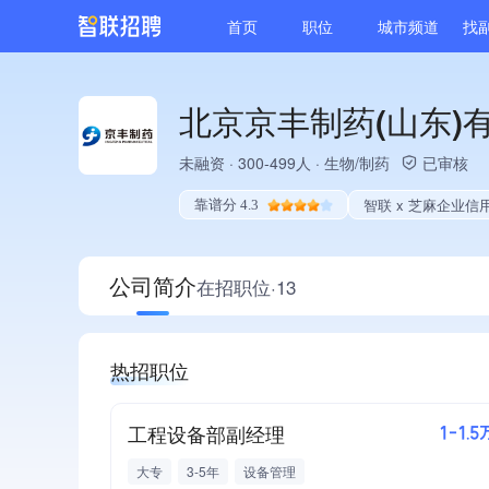
首页
职位
城市频道
找
北京京丰制药(山东)
未融资
·
300-499人
·
生物/制药
已审核
智联 x 芝麻企业信
靠谱分 4.3
公司简介
在招职位·13
热招职位
工程设备部副经理
1-1.5
大专
3-5年
设备管理