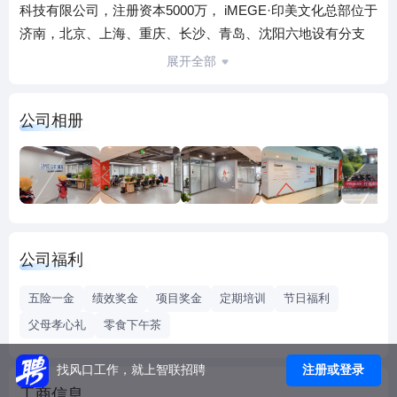
科技有限公司，注册资本5000万， iMEGE·印美文化总部位于
济南，北京、上海、重庆、长沙、青岛、沈阳六地设有分支
机构，在职员工200余人，服务500+客户，先后获得国家级高
展开全部
新技术企业、国家级科技型中小企业、瞪羚企业、专精特新
企业等荣誉，获得第九届麒麟国际广告奖金奖、亚洲年度最
公司相册
佳设计奖、第二届香港青年设计奖、USDA美国新概念年度创
意设计一等奖、入围第13届CCII国际双年展等国际国内专业
大奖近30余项。
印美已深耕广告行业18年，为客户提供品牌管理咨询、品牌
形象策划设计、品牌整合营销、影视创作及拍摄、公关营
销、品牌推广落地、数字传播、新媒体策划及运营服务、智
公司福利
慧展厅等相关业务的合作。
五险一金
绩效奖金
项目奖金
定期培训
节日福利
父母孝心礼
零食下午茶
注册或登录
找风口工作，就上智联招聘
工商信息