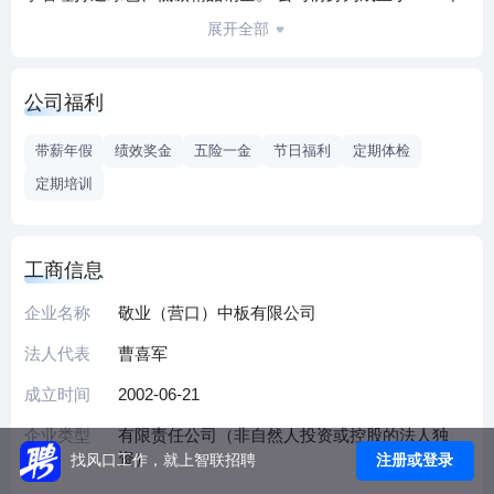
的营口中板厂，2002年营口中板厂与中国五矿集团发起设立
展开全部
五矿营口中板有限责任公司。2011年日钢参股成为央企控股
民营企业参股的全流程钢铁企业。2021年日照钢铁集团收购
公司福利
中国五矿集团在公司的股份。2024年敬业集团与日钢营口中
板有限公司合并合作。历经淬炼与发展，改革与创新，目前
带薪年假
绩效奖金
五险一金
节日福利
定期体检
公司已成为由敬业集团控股的东北地区知名大型钢铁联合企
定期培训
业。
工商信息
企业名称
敬业（营口）中板有限公司
法人代表
曹喜军
成立时间
2002-06-21
企业类型
有限责任公司（非自然人投资或控股的法人独
资）
注册或登录
找风口工作，就上智联招聘