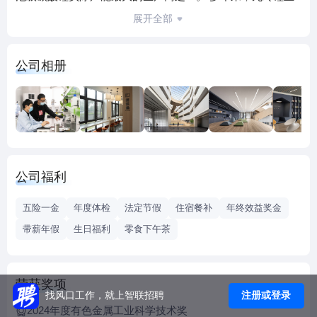
深耕于含锂瓷土矿的综合利用研究与开发，生产高白低铁长
展开全部
石粉的同时，能够分离锂、硅、钾、钠、钽、铌、锡、铷、
铯等 9 种有价元素。此外九岭锂业致力于资源全闭环的循环
公司相册
利用，实现了尾泥，尾矿，锂冶炼剩余物全闭环加工利用的
绿色产业化发展。 2022 年九岭锂业在宜春纳税近 10 亿元，
2023 年纳税 15 亿元，是宜春本土企业财政税收贡献最大的
企业。革新引领改变，九岭锂业致力于深耕技术和研发，为
全球绿色转型做出贡献！
公司福利
五险一金
年度体检
法定节假
住宿餐补
年终效益奖金
带薪年假
生日福利
零食下午茶
荣获奖项
注册或登录
找风口工作，就上智联招聘
2024年度有色金属工业科学技术奖