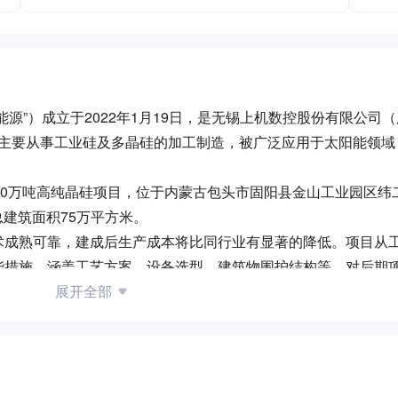
源”）成立于2022年1月19日，是无锡上机数控股份有限公司
公司主要从事工业硅及多晶硅的加工制造，被广泛应用于太阳能领
10万吨高纯晶硅项目，位于内蒙古包头市固阳县金山工业园区纬
总建筑面积75万平方米。
术成熟可靠，建成后生产成本将比同行业有显著的降低。项目从
能措施，涵盖工艺方案、设备选型、建筑物围护结构等，对后期
达到行业先进值水平。
展开全部
万吨高纯晶硅生产能力，带动光伏产业上下游联动合作，拉动当地
0-3000人。
备采购，计划9月完成土建施工，11月第一条工业硅生产线试生产，
成一期建设并投产。。