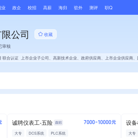
副业
政企
校招
高薪
海归
驻外
测评
职Q
有限公司
收藏
已审核
用 联合认证
上市企业子公司、高新技术企业、政府供应商、上市企业供应商、国企供应商、战略性新兴领域创新能力、薪资水平全省同行前10%、A级纳税人、知名品牌供应商、拥有节能环保技术、专利授权量同领域前10%、技术布局行业领先、拥有绿色低碳技术、集团成员、权威管理体系认
诚聘仪表工-五险
设备
元
7000-10000元
大专
DCS系统
PLC系统
大专