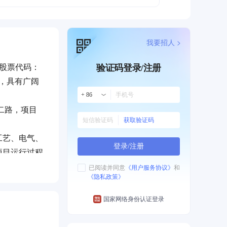
我要招人 >
（股票代码：
验证码登录/注册
域，具有广阔
+ 86
二路，项目
获取验证码
工艺、电气、
登录/注册
项目运行过程
已阅读并同意
《用户服务协议》
和
《隐私政策》
配套产业持
国家网络身份认证登录
12月第一