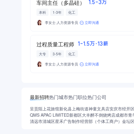
车间主任（多晶硅）
1.5-3万
本科
1-3年
化工
李女士·人力资源专员
立即沟通
过程质量工程师
1-1.5万·13薪
大专
3-5年
化工
李女士·人力资源专员
立即沟通
最新招聘
热门城市
热门职位
热门公司
呈贡陌上花旅馆
新化县上梅街道神童文具店
安庆市经开
QMS APAC LIMITED
新都区大丰醉不倒烧烤店
成都市青
清远市清城区星禾广告制作经营部（个体工商户）
金坛