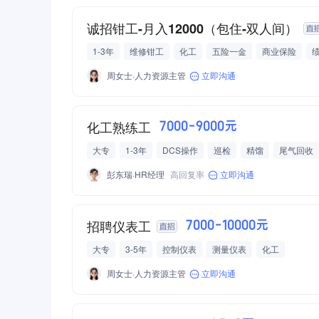
诚招钳工-月入12000（包住-双人间）
1-3年
维修钳工
化工
五险一金
商业保险
周女士·人力资源主管
立即沟通
化工熟练工
7000-9000元
大专
1-3年
DCS操作
巡检
精馏
尾气回收
化学原料/化学制品
非金属矿物制品
彭东瑞·HR经理
高回复率
立即沟通
招聘仪表工
7000-10000元
大专
3-5年
控制仪表
测量仪表
化工
周女士·人力资源主管
立即沟通