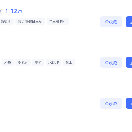
1-1.2万
绩效奖金
法定节假日三薪
包三餐包住
收藏
还原
冷氢化
空分
水处理
化工
收藏
收藏