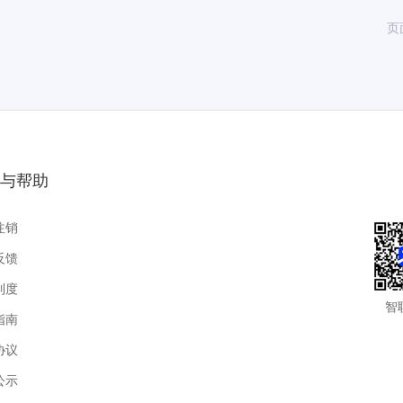
页
与帮助
注销
反馈
制度
智
指南
协议
公示