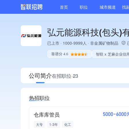
首页
职位
城市频道
找
弘元能源科技(包头)
已上市
·
1000-9999人
·
非金属矿物制品
智联 x 芝麻企业信
靠谱分 4.6
公司简介
在招职位·23
热招职位
仓库库管员
5000-6000
大专
1-3年
化工