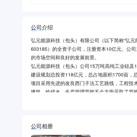
公司介绍
弘元能源科技（包头）有限公司（以下简称“弘元能
603185）的全资子公司，注册资本10亿元。
的市场空间和良好的发展前景。
弘元能源科技（包头）公司15万吨高纯工业硅及
建设规划总投资118亿元，总占地面积1700亩，
项目采用先进的改良西门子法工艺路线，工程技
建筑、给排水、生产管理节能五个方面采取了节
中的节能降耗起到促进作用，其余各项指标均已
项目建成后，形成年产15万吨高纯工业硅及10
续发展。，亩均年产值1176万元/亩，解决就业200
公司相册
项目于2022年4月份开工，同年5月完成生产设
条多晶硅生产线试生产；2023年第一季度末完