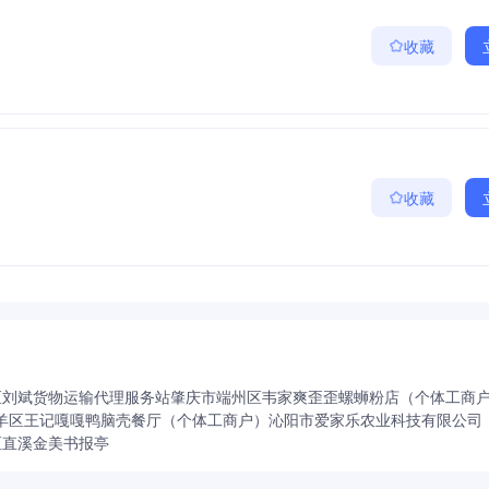
收藏
收藏
区刘斌货物运输代理服务站
肇庆市端州区韦家爽歪歪螺蛳粉店（个体工商
羊区王记嘎嘎鸭脑壳餐厅（个体工商户）
沁阳市爱家乐农业科技有限公司
区直溪金美书报亭